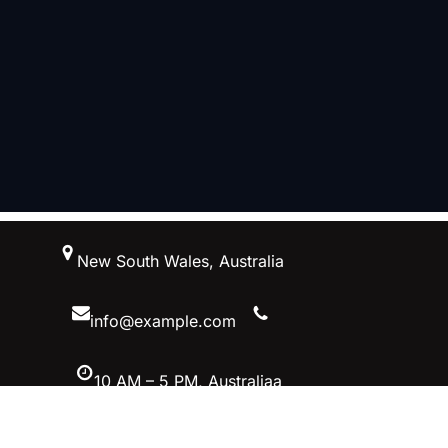
跳
New South Wales, Australia
至
内
容
info@example.com
10 AM – 5 PM, Australiaa
Facebook
Twitter
YouTube
Instagram