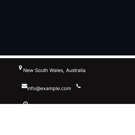
跳
New South Wales, Australia
至
内
容
info@example.com
10 AM – 5 PM, Australiaa
Facebook
Twitter
YouTube
Instagram
英雄联盟S15预测冠军赛投注-英雄联